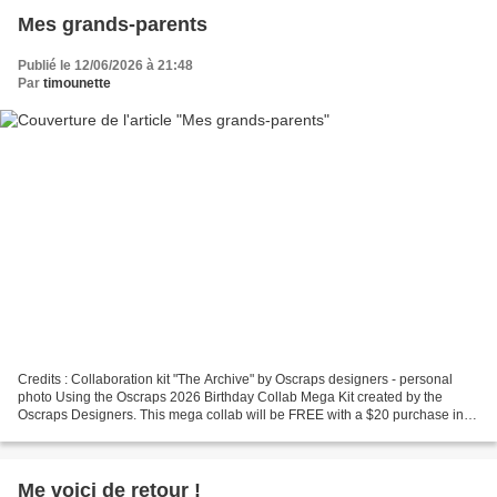
Mes grands-parents
Publié le 12/06/2026 à 21:48
Par
timounette
Credits : Collaboration kit "The Archive" by Oscraps designers - personal
photo Using the Oscraps 2026 Birthday Collab Mega Kit created by the
Oscraps Designers. This mega collab will be FREE with a $20 purchase in
the store, from June 11th (CST 9.00pm)...
Me voici de retour !