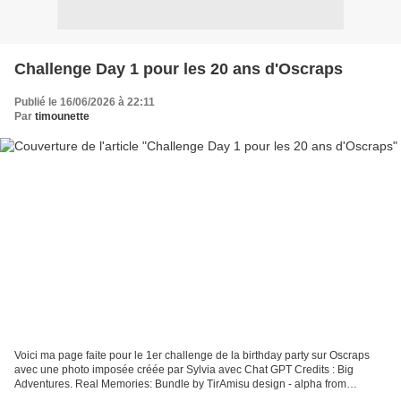
Challenge Day 1 pour les 20 ans d'Oscraps
Publié le 16/06/2026 à 22:11
Par
timounette
Voici ma page faite pour le 1er challenge de la birthday party sur Oscraps
avec une photo imposée créée par Sylvia avec Chat GPT Credits : Big
Adventures. Real Memories: Bundle by TirAmisu design - alpha from
Collaboration kit "The Archive" by Oscraps...