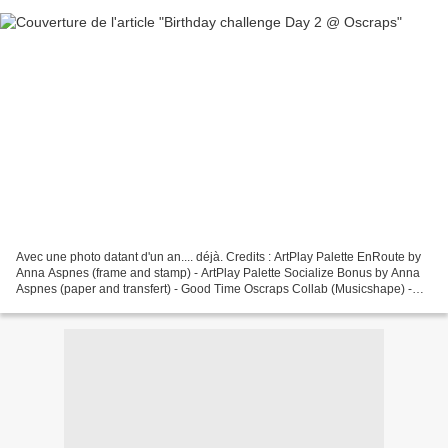
Avec une photo datant d'un an.... déjà. Credits : ArtPlay Palette EnRoute by
Anna Aspnes (frame and stamp) - ArtPlay Palette Socialize Bonus by Anna
Aspnes (paper and transfert) - Good Time Oscraps Collab (Musicshape) -
You-Go-Girl Oscraps Collab (alpha)...